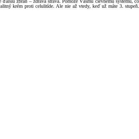
ite ďalšiu zbraň – zdravá strava. Pomôže Vášmu cievnemu systému, čo
alitný krém proti celulitíde. Ale nie až vtedy, keď už máte 3. stupeň.