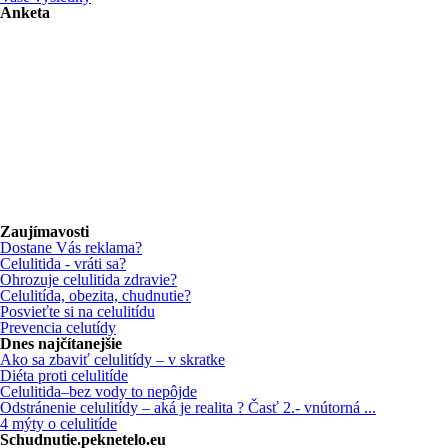
Anketa
Zaujímavosti
Dostane Vás reklama?
Celulitida - vráti sa?
Ohrozuje celulitida zdravie?
Celulitída, obezita, chudnutie?
Posvieťte si na celulitídu
Prevencia celutídy
Dnes najčítanejšie
Ako sa zbaviť celulitídy – v skratke
Diéta proti celulitíde
Celulitida–bez vody to nepôjde
Odstránenie celulitídy – aká je realita ? Časť 2.- vnútorná ...
4 mýty o celulitíde
Schudnutie.peknetelo.eu