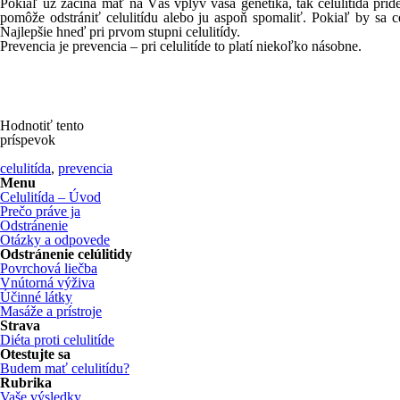
Pokiaľ už začína mať na Vás vplyv vaša genetika, tak celulitída prí
pomôže odstrániť celulitídu alebo ju aspoň spomaliť. Pokiaľ by sa cel
Najlepšie hneď pri prvom stupni celulitídy.
Prevencia je prevencia – pri celulitíde to platí niekoľko násobne.
Hodnotiť tento
príspevok
celulitída
,
prevencia
Menu
Celulitída – Úvod
Prečo práve ja
Odstránenie
Otázky a odpovede
Odstránenie celúlitidy
Povrchová liečba
Vnútorná výživa
Účinné látky
Masáže a prístroje
Strava
Diéta proti celulitíde
Otestujte sa
Budem mať celulitídu?
Rubrika
Vaše výsledky