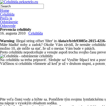
Home
Celulitída
Prečo ja
Odstránenie
Odpovede
Prevencia celulitídy
16. augusta 2010
Celulitída
Warning
: Illegal string offset 'filter' in
/data/e/b/eb93085e-2015-4216
Máte hladké nohy a zadok? Okolie Vám závidí, že nemáte celulitídu?
možno 10, ale môže sa stať, že už o mesiac Vám bude v pätách.
Preto celulitídu nepodceňujte a venujte aspoň trochu svojho času preve
Na celulitídu sa treba pripraviť. Sledujte sa! Využite štípací test a pr
Väčšinou si celulitídu všimnete až keď je už v druhom stupni, a potom je
Pite veľa čistej vody a hýbte sa. Pomôžete tým svojmu lymfatickému s
na nápoje s vysokým obsahom sodíka.