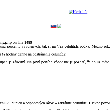
omy.php
on line
1489
ému percentu vyvolených, tak si na Vás celulitída počká. Možno rok,
m ½ hodiny denne na odstránenie celulitídy.
vý stupeň je zákerný. Na prvý pohľad vôbec nie je poznať, že ho už máte.
zhluku buniek a odpadových látok – zabránite celulitíde. Hlavne pozor