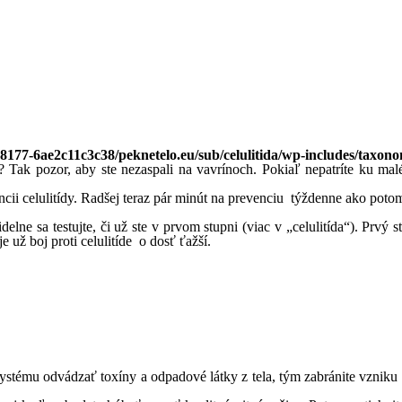
-8177-6ae2c11c3c38/peknetelo.eu/sub/celulitida/wp-includes/taxon
 Tak pozor, aby ste nezaspali na vavrínoch. Pokiaľ nepatríte ku mal
ncii celulitídy. Radšej teraz pár minút na prevenciu týždenne ako poto
avidelne sa testujte, či už ste v prvom stupni (viac v „celulitída“). Pr
 už boj proti celulitíde o dosť ťažší.
ystému odvádzať toxíny a odpadové látky z tela, tým zabránite vzniku 