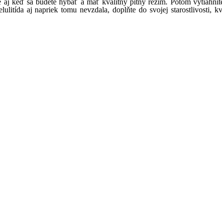
de aj keď sa budete hýbať a mať kvalitný pitný režim. Potom vytiahn
ulitída aj napriek tomu nevzdala, doplňte do svojej starostlivosti, kv